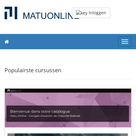
Inloggen
Toggl
navig
Populairste cursussen